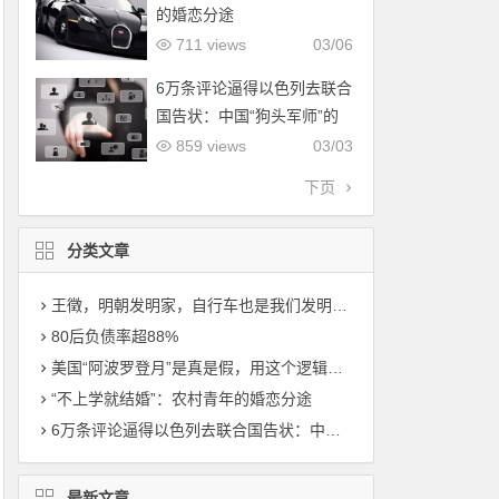
的婚恋分途
711 views
03/06
6万条评论逼得以色列去联合
国告状：中国“狗头军师”的
降维打击，到底有多可怕？
859 views
03/03
下页
分类文章
王徵，明朝发明家，自行车也是我们发明的，比西方早了200年！
80后负债率超88%
美国“阿波罗登月”是真是假，用这个逻辑一测真相大白！
“不上学就结婚”：农村青年的婚恋分途
6万条评论逼得以色列去联合国告状：中国“狗头军师”的降维打击，到底有多可怕？
最新文章