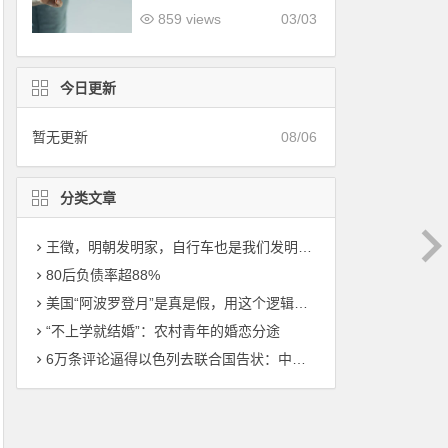
降维打击，到底有多可怕？
859 views
03/03
今日更新
暂无更新
08/06
分类文章
王徵，明朝发明家，自行车也是我们发明的，比西方早了200年！
80后负债率超88%
美国“阿波罗登月”是真是假，用这个逻辑一测真相大白！
“不上学就结婚”：农村青年的婚恋分途
6万条评论逼得以色列去联合国告状：中国“狗头军师”的降维打击，到底有多可怕？