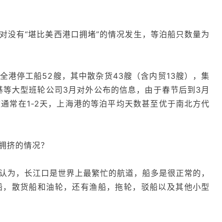
对没有“堪比美西港口拥堵”的情况发生，等泊船只数量为
全港停工船52艘，其中散杂货43艘（含内贸13艘），集
基等大型班轮公司3月对外公布的信息，由于春节后到3月
通常在1-2天，上海港的等泊平均天数甚至优于南北方代
拥挤的情况？
认为，长江口是世界上最繁忙的航道，船多是很正常的，
船，散货船和油轮，还有渔船，拖轮，驳船以及其他小型