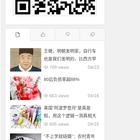
王徵，明朝发明家，自行车
也是我们发明的，比西方早
了200年！
709 views
04/23
80后负债率超88%
663 views
04/16
美国“阿波罗登月”是真是
假，用这个逻辑一测真相大
白！
605 views
04/15
“不上学就结婚”：农村青年