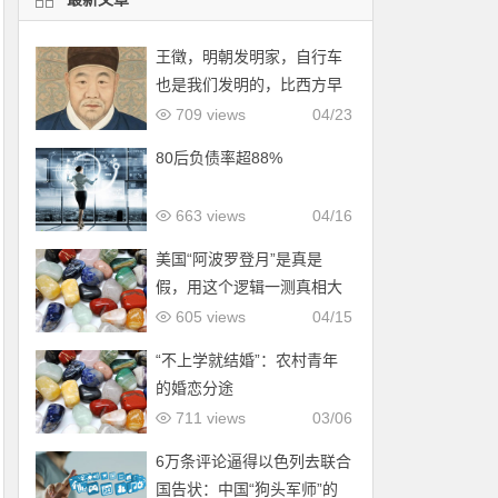
王徵，明朝发明家，自行车
也是我们发明的，比西方早
了200年！
709 views
04/23
80后负债率超88%
663 views
04/16
美国“阿波罗登月”是真是
假，用这个逻辑一测真相大
白！
605 views
04/15
“不上学就结婚”：农村青年
的婚恋分途
711 views
03/06
6万条评论逼得以色列去联合
国告状：中国“狗头军师”的