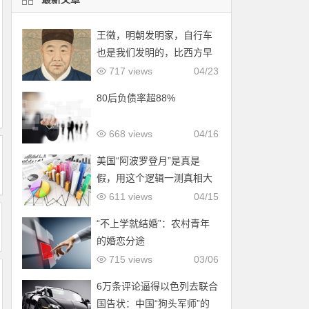
王徵，明朝发明家，自行车
也是我们发明的，比西方早
了200年！
717 views
04/23
80后负债率超88%
668 views
04/16
美国“阿波罗登月”是真是
假，用这个逻辑一测真相大
白！
611 views
04/15
“不上学就结婚”：农村青年
的婚恋分途
715 views
03/06
6万条评论逼得以色列去联合
国告状：中国“狗头军师”的