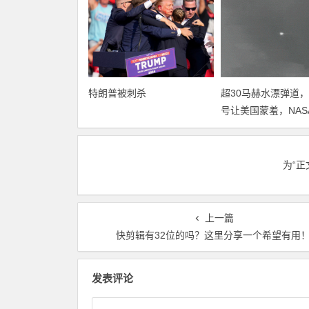
特朗普被刺杀
超30马赫水漂弹道
号让美国蒙羞，NAS
出上百个破洞
为“
上一篇
快剪辑有32位的吗？这里分享一个希望有用
发表评论