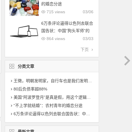
的婚恋分途
715 views
03/06
6万条评论逼得以色列去联合
国告状：中国“狗头军师”的
降维打击，到底有多可怕？
864 views
03/03
下页
分类文章
王徵，明朝发明家，自行车也是我们发明的，比西方早了200年！
80后负债率超88%
美国“阿波罗登月”是真是假，用这个逻辑一测真相大白！
“不上学就结婚”：农村青年的婚恋分途
6万条评论逼得以色列去联合国告状：中国“狗头军师”的降维打击，到底有多可怕？
最新文章