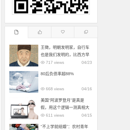
王徵，明朝发明家，自行车
也是我们发明的，比西方早
了200年！
717 views
04/23
80后负债率超88%
668 views
04/16
美国“阿波罗登月”是真是
假，用这个逻辑一测真相大
白！
611 views
04/15
“不上学就结婚”：农村青年