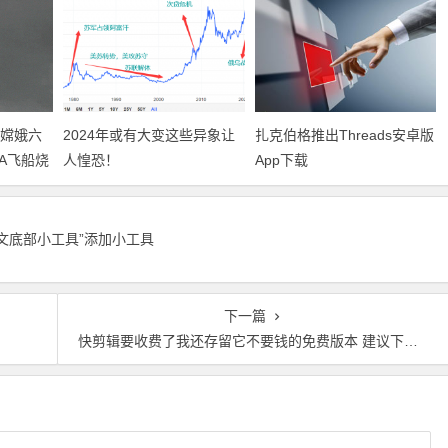
，嫦娥六
2024年或有大变这些异象让
扎克伯格推出Threads安卓版
A飞船烧
人惶恐！
App下载
正文底部小工具”添加小工具
下一篇
！
快剪辑要收费了我还存留它不要钱的免费版本 建议下载留存！