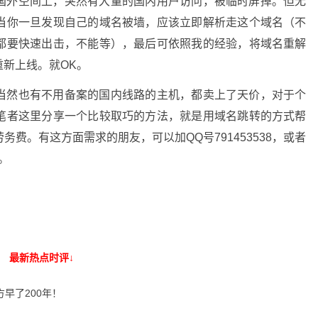
国外空间上，突然有大量的国内用户访问，被临时屏掉。但无
当你一旦发现自己的域名被墙，应该立即解析走这个域名（不
都要快速出击，不能等），最后可依照我的经验，将域名重解
新上线。就OK。
当然也有不用备案的国内线路的主机，都卖上了天价，对于个
笔者这里分享一个比较取巧的方法，就是用域名跳转的方式帮
费。有这方面需求的朋友，可以加QQ号791453538，或者
。
最新热点时评↓
早了200年！