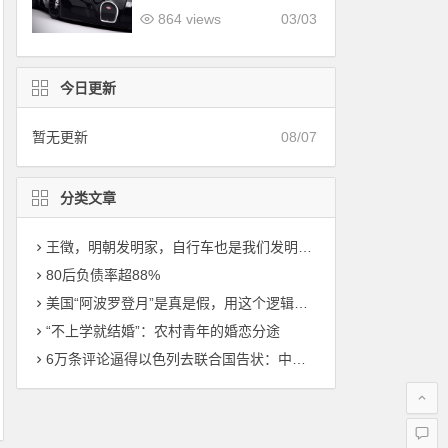
降维打击，到底有多可怕？
864 views
03/03
今日更新
暂无更新
08/07
分类文章
王徵，明朝发明家，自行车也是我们发明的，比西方早了200年！
80后负债率超88%
美国“阿波罗登月”是真是假，用这个逻辑一测真相大白！
“不上学就结婚”：农村青年的婚恋分途
6万条评论逼得以色列去联合国告状：中国“狗头军师”的降维打击，到底有多可怕？