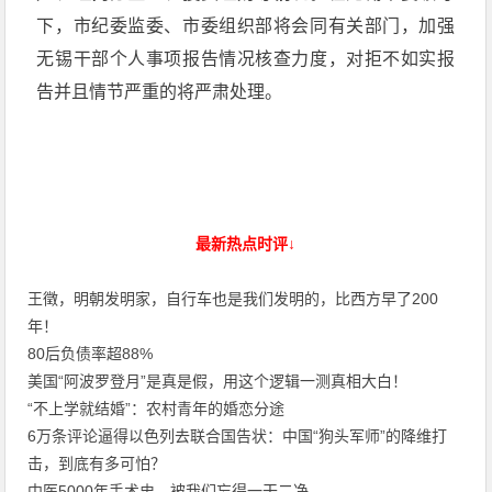
下，市纪委监委、市委组织部将会同有关部门，加强
无锡干部个人事项报告情况核查力度，对拒不如实报
告并且情节严重的将严肃处理。
最新热点时评↓
王徵，明朝发明家，自行车也是我们发明的，比西方早了200
年！
80后负债率超88%
美国“阿波罗登月”是真是假，用这个逻辑一测真相大白！
“不上学就结婚”：农村青年的婚恋分途
6万条评论逼得以色列去联合国告状：中国“狗头军师”的降维打
击，到底有多可怕？
中医5000年手术史，被我们忘得一干二净