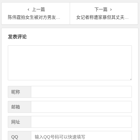
上一篇
下一篇
陈伟霆拍女生被对方男友要求删除：谁让你专门拍人家屁股的！
女记者称遭家暴但其丈夫却说她也家暴我：马金瑜一呼百应撕逼搞得欢！
文章导航
发表评论
昵称
邮箱
网址
QQ