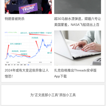
特朗普被刺杀
超30马赫水漂弹道，嫦娥六号让
美国蒙羞，NASA飞船烧出上百
个破洞
2024年或有大变这些异象让人
扎克伯格推出Threads安卓版
惶恐！
App下载
为“正文底部小工具”添加小工具