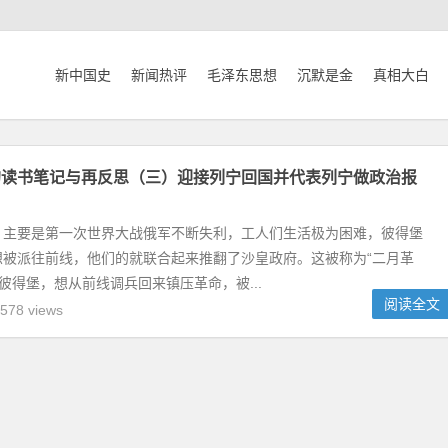
新中国史
新闻热评
毛泽东思想
沉默是金
真相大白
的读书笔记与再反思（三）迎接列宁回国并代表列宁做政治报
，主要是第一次世界大战俄军不断失利，工人们生活极为困难，彼得堡
想被派往前线，他们的就联合起来推翻了沙皇政府。这被称为“二月革
出彼得堡，想从前线调兵回来镇压革命，被...
阅读全文
578 views