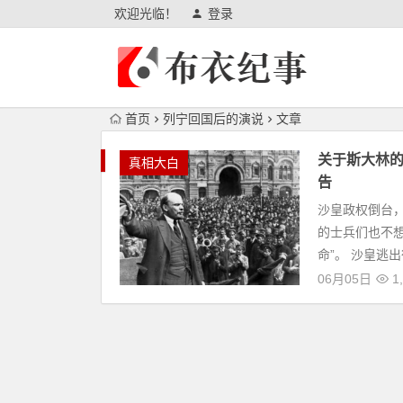
欢迎光临！
登录
首页
列宁回国后的演说
文章
关于斯大林
真相大白
告
沙皇政权倒台
的士兵们也不
命”。 沙皇逃
06月05日
1,